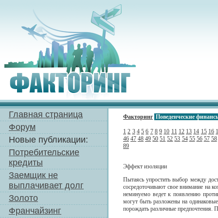
Главная страница
Факторинг
Поведенческие финанс
Форум
1
2
3
4
5
6
7
8
9
10
11
12
13
14
15
16
Новые публикации:
46
47
48
49
50
51
52
53
54
55
56
57
58
89
Потребительские
кредиты
Эффект изоляции
Заемщик не
Пытаясь упростить выбор между дос
выплачивает долг
сосредоточивают свое внимание на ко
неминуемо ведет к появлению против
Золото
могут быть разложены на одинаковые
порождать различные предпочтения. П
Франчайзинг