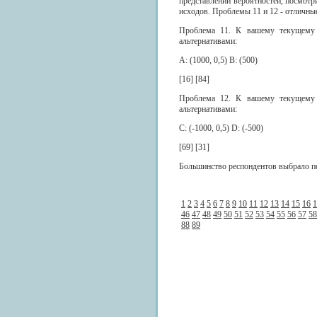
представлении вероятностей, посмотр
исходов. Проблемы 11 и 12 - отличны
Проблема 11. К вашему текущему 
альтернативами:
А: (1000, 0,5) В: (500)
[16] [84]
Проблема 12. К вашему текущему 
альтернативами:
С: (-1000, 0,5) D: (-500)
[69] [31]
Большинство респондентов выбрало пе
1
2
3
4
5
6
7
8
9
10
11
12
13
14
15
16
1
46
47
48
49
50
51
52
53
54
55
56
57
58
88
89