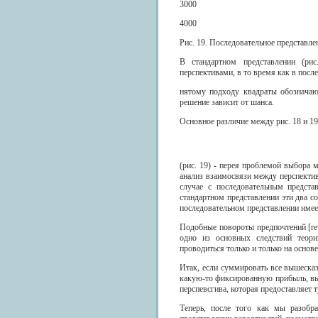
3000
4000
Рис. 19. Последовательное представле
В стандартном представлении (р
перспективами, в то время как в посл
нятому подходу квадраты обозначаю
решение зависит от шанса.
Основное различие между рис. 18 и 1
(рис. 19) - перея проблемой выбора 
анализ взаимосвязи между перспектив
случае с последовательным предста
стандартном представлении эти два 
последовательном представлении имее
Подобные повороты предпочтений [rev
одно из основных следствий теори
проводиться только и только на основе
Итак, если суммировать все вышесказ
какую-то фиксированную прибыль, вы
перспевсгива, которая предоставляет 
Теперь, после того как мы разобр