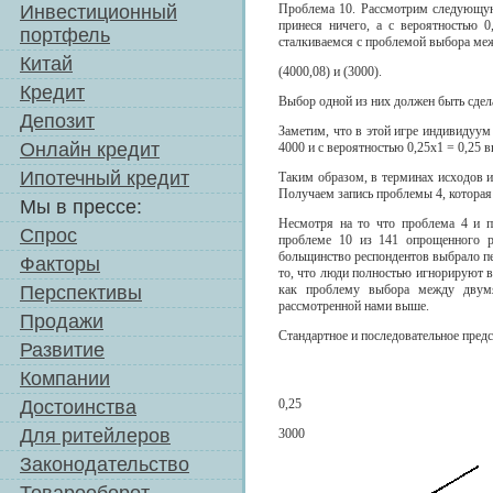
Инвестиционный
Проблема 10. Рассмотрим следующую 
принеся ничего, а с вероятностью 0
портфель
сталкиваемся с проблемой выбора ме
Китай
(4000,08) и (3000).
Кредит
Выбор одной из них должен быть сделан
Депозит
Заметим, что в этой игре индивидуум
Онлайн кредит
4000 и с вероятностью 0,25x1 = 0,25 в
Ипотечный кредит
Таким образом, в терминах исходов и 
Получаем запись проблемы 4, которая
Мы в прессе:
Несмотря на то что проблема 4 и п
Спрос
проблеме 10 из 141 опрощенного р
больщинство респондентов выбрало пер
Факторы
то, что люди полностью игнорируют в
Перспективы
как проблему выбора между двумя 
рассмотренной нами выше.
Продажи
Стандартное и последовательное предс
Развитие
Компании
Достоинства
0,25
Для ритейлеров
3000
Законодательство