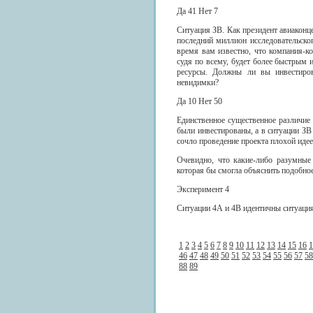
Да 41 Нет 7
Ситуация ЗВ. Как президент авиаконц
последний миллион исследовательско
время вам известно, что компания-к
судя по всему, будет более быстрым 
ресурсы. Должны ли вы инвестиров
невидимки?
Да 10 Нет 50
Единственное существенное различие
были инвестированы, а в ситуации ЗВ
сочло проведение проекта плохой идее
Очевидно, что какие-либо разумные
которая бы смогла объяснить подобное
Эксперимент 4
Ситуации 4А и 4В идентичны ситуациям
1
2
3
4
5
6
7
8
9
10
11
12
13
14
15
16
1
46
47
48
49
50
51
52
53
54
55
56
57
58
88
89