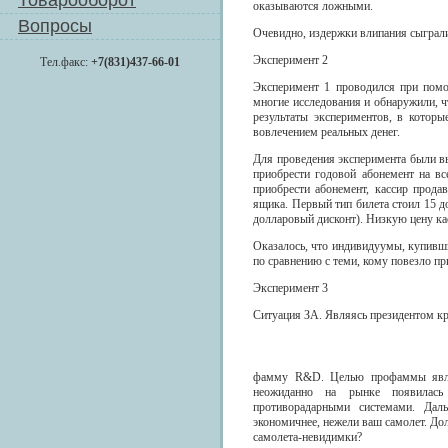
Товарооборот
оказываются ложными.
Вопросы
Очевидно, издержки влипания сыграли
Эксперимент 2
Тел.факс:
+7(831)437-66-01
Эксперимент 1 проводился при помощ
многие исследования и обнаружили, 
результаты экспериментов, в которы
вовлечением реальных денег.
Для проведения эксперимента были в
приобрести годовой абонемент на в
приобрести абонемент, кассир прода
ящика. Первый тип билета стоил 15 дол
долларовый дисконт). Низкую цену ка
Оказалось, что индивидуумы, купивши
по сравнению с теми, кому повезло пр
Эксперимент 3
Ситуация ЗА. Являясь президентом кр
фамму R&D. Целью профаммы являе
неожиданно на рынке появилась 
противорадарными системами. Дал
экономичнее, нежели ваш самолет. До
самолета-невидимки?