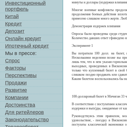
Инвестиционный
минуты и доллары (издержки влипания)
портфель
Многие военные конфликты продолжа
продолжения боевых действия вплоть
Китай
принесено слишком много жертв. Люб
Кредит
Демонстрация издержек влипания
Депозит
Опросы были проведены среди студент
Онлайн кредит
Количество давших ответ гфиведено н
Ипотечный кредит
Эксперимент 1
Мы в прессе:
Вы потратили 100 долл. на билет,
Несколькими неделями позже вы прио
Спрос
лишь тем, что в нем указан горнолыж
выходных, проведенных в Висконсин
Факторы
только что купленный билет в свой 
Перспективы
слишком поздно продавать или сдава
Каким билетом воспользовались бы в
Продажи
Развитие
100-долларовый билет в Мичиган 33 ч
Компании
Достоинства
В соответствии с постулатами класси
издержки и вьпх)ды, ожидаемые от ка
Для ритейлеров
Руководствуясь этим правилом, мо
Законодательство
удовольствие, - поездку в Висконси
постулаты классической экономики 