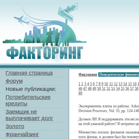
Главная страница
Факторинг
Поведенческие финанс
Форум
1
2
3
4
5
6
7
8
9
10
11
12
13
14
15
16
Новые публикации:
46
47
48
49
50
51
52
53
54
55
56
57
58
89
Потребительские
кредиты
Эксперименты взяты из работы: Arkes,
Заемщик не
Decision Processes, Vol. 35, pp. 124-140
выплачивает долг
Должен ЛИ Я поддерживать эти несло
на этой ужасной работе? Я потратил ц
Золото
Множество плохих фильмов оказываетс
Франчайзинг
плох фильм, и должен был бы покинут