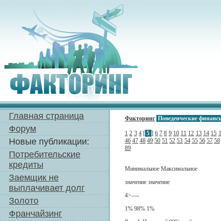
Главная страница
Факторинг
Поведенческие финанс
Форум
1
2
3
4
[
5
]
6
7
8
9
10
11
12
13
14
15
Новые публикации:
46
47
48
49
50
51
52
53
54
55
56
57
58
89
Потребительские
кредиты
Минимальное Максимальное
Заемщик не
значение значение
выплачивает долг
4>----
Золото
1% 98% 1%
Франчайзинг