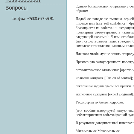
Товарооборот
Однако большинство по-прежнему счи
Вопросы
образом.
Тел.факс:
+7(831)437-66-01
Подобное поведение вызвано серией
nfidence или false self-confidence].
благоприятных событий и недооценк
чрезмерная самоуверенность являет
следующей аксиомой: Я намного более
факт существования таких граждан.
комплексного явления, каковым являе
Для того чтобы лучше понять природу
Чрезмерную самоуверенность порожд
оптимистическое отклонение [optimistic
иллюзия контроля [illusion of control];
отклонение задним умом все крепки [hi
экспертное суждение [expert judgment].
Рассмотрим их более подробно.
(или вообще игнорирует) левую част
неблагоприятных событий равной нул
В результате доверительный интервал
Минимальное Максимальное