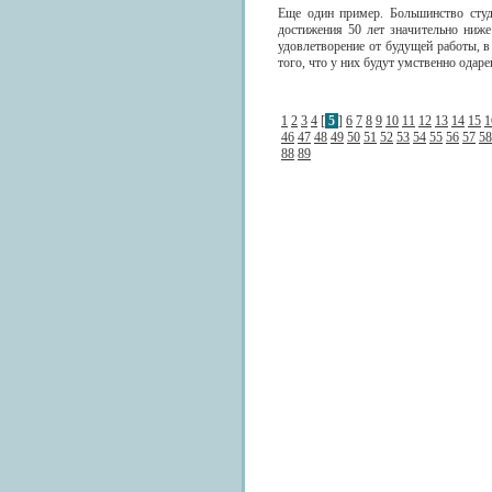
Еще один пример. Большинство студе
достижения 50 лет значительно ниже
удовлетворение от будущей работы, в 
того, что у них будут умственно одаре
1
2
3
4
[
5
]
6
7
8
9
10
11
12
13
14
15
1
46
47
48
49
50
51
52
53
54
55
56
57
58
88
89