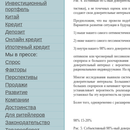
Рис. 4. Истинный 98%-ный доверител
Инвестиционный
портфель
тистики), а не точечных оценок или 
создают свои доверительные интервал
Китай
Предположим, что вы провели подобн
Кредит
Вариантов развития ситуации в будуще
Депозит
1) выше вашего самого оптимистичног
Онлайн кредит
2) ниже вашего самого пессимистично
Ипотечный кредит
3) внутри вашего 98%-ного доверител
Мы в прессе:
оптимизм или чрезмерный пессимизм 
сюрприза и большого разочарования 
Спрос
доверительный интервал с вероятн
Факторы
рациональными индивидуумами. На пр
Перспективы
Многие исследования выявили систем
доверительные интервалы. Большинс
Продажи
больших сюрпризов и начинают чрезм
устанавливает вероятность реализ
Развитие
установил бы эту вероятность на уров
Компании
Более того, одновременно с расширен
Достоинства
Для ритейлеров
98% 15-20%
Законодательство
Рис. 5. Субъективный 98%-ный довер