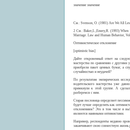
значение значение
См.: Svenson, О. (1981) Are We All Less
2 См.: Baker,L.,Emery,R. (1993) When E
Marriage. Law and Human Behavior, Vol.
Оптимистическое отклонение
[optimistic bias]
Дайте откровенный ответ на следу
мастерства по сравнению с другими 
приобрели пакет ценных бумаг, а сп
случайностью и неудачей?
По результатам эмпирических иссле
водительского мастерства уже давно
примкнули к этой группе. А сделал
разберемся с ним.
Старая пословица определяет пессими
будет лучше определить как оптимиста
отклонениям? Это в том числе и вы
являются наивными оптимистами.
Например, респонденты недавно пров
заканчивают свою совместную жизнь р