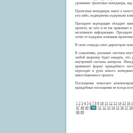
уровнями: проектные менеджеры, над н
Проектные менеджеры знают о качестве
кто-либо, подвержены издержкам вли
Президент корпорации обладает нам
проекта, но зато и не так прикипает 
негативную информацию. Президент 
лечит от издержек влипания проектны
В свою очередь совет директоров пом
К сожалению, реальные системы внут
любой акционер будет ожидать, что 
внутренней системы контроля. Иногд
принимает форму враждебного погл
переходит в руки нового менеджмен
инвестиционного проекта.
Поглощения помогают компенсиров
враждебные поглощения не всегда воз
1
2
3
4
5
6
7
8
9
10
11
12
13
14
15
16
1
47
48
49
[
50
]
51
52
53
54
55
56
57
58
88
89