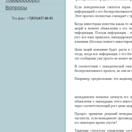
Товарооборот
Вопросы
Если поведенческая гипотеза верна
информацией о его бесперспективност
Этот прогноз полностью совпадает с 
Тел.факс:
+7(831)437-66-01
Когда инвесторам известна какая-то 
акций в момент объявления о его ли
информация. Плохая информация - это
(его все-таки пришлось ликвидироват
влипания (бессмысленного инвестиров
Цена акций компании будет расти в 
тогда, когда вся информация о его бе
это сообщение уже просто не может не
В соответствии с поведенческой гип
бесперспективного проекта, но они не 
Например, предположим, что акционер
менеджмента попытки затянуть его э
объявление о ликвидации этого инвес
через соответствующий рост цены акц
Процесс принятия решений менеджме
частности, если менеджмент противод
его некоторое время спустя?
Типичная структура управления сос