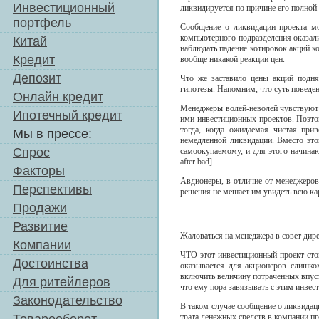
Инвестиционный
ликвидируется по причине его полной
портфель
Сообщение о ликвидации проекта мо
компьютерного подразделения оказали
Китай
наблюдать падение котировок акций к
Кредит
вообще никакой реакции цен.
Депозит
Что же заставило цены акций подня
гипотезы. Напомним, что суть поведе
Онлайн кредит
Менеджеры волей-неволей чувствуют с
Ипотечный кредит
ими инвестиционных проектов. Поэто
тогда, когда ожидаемая чистая при
Мы в прессе:
немедленной ликвидации. Вместо это
Спрос
самоокупаемому, и для этого начина
after bad].
Факторы
Авдионеры, в отличие от менеджеров
Перспективы
решения не мешает им увидеть всю ка
Продажи
Развитие
Жаловаться на менеджера в совет дир
Компании
ЧТО этот инвестиционный проект ст
Достоинства
оказывается для акционеров слишко
включить величину потраченных впуст
Для ритейлеров
что ему пора завязывать с этим инве
Законодательство
В таком случае сообщение о ликвидац
трата денежных средств в компании пр