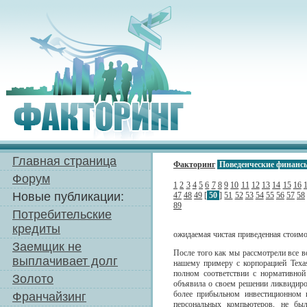
Главная страница
Факторинг
Поведенческие финанс
Форум
1
2
3
4
5
6
7
8
9
10
11
12
13
14
15
16
Новые публикации:
47
48
49
[
50
]
51
52
53
54
55
56
57
58
89
Потребительские
кредиты
ожидаемая чистая приведенная стоимо
Заемщик не
После того как мы рассмотрели все в
выплачивает долг
нашему примеру с корпорацией Texas
полном соответствии с нормативной 
Золото
объявила о своем решении ликвидиро
более прибыльном инвестиционном п
Франчайзинг
персональных компьютеров, не бы