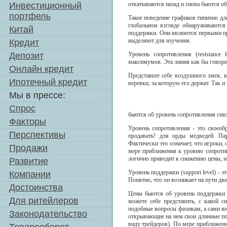
Инвестиционный
откатываются назад и снова бьются об
портфель
Такое поведение графиков типично дл
глобальном взгляде обнаруживаются 
Китай
поддержки. Они являются первыми пр
выделяют для изучения.
Кредит
Депозит
Уровень сопротивления (resistance
максимумов. Эта линия как бы говорит
Онлайн кредит
Представьте себе воздушного змея, 
Ипотечный кредит
веревки, за которую его держат. Так и
Мы в прессе:
Спрос
бьются об уровень сопротивления сниз
Факторы
Уровень сопротивления - это своеоб
Перспективы
продавать! для орды медведей. Па
Фактически это означает, что игроки,
Продажи
мере приближения к уровню сопротив
логично приводит к снижению цены, и 
Развитие
Уровень поддержки (support level) -
Компании
Понятно, что он возникает на пути дв
Достоинства
Цены бьются об уровень поддержки (
Для ритейлеров
можете себе представить, с какой 
подобные вопросы физикам, а сами ве
Законодательство
открывающие на нем свои длинные поз
виду трейдеров). По мере приближени