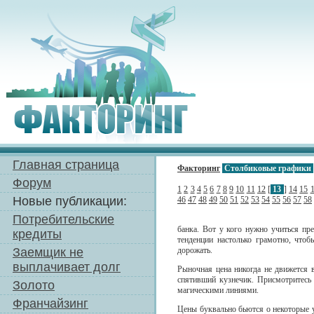
Главная страница
Факторинг
Столбиковые графики
Форум
1
2
3
4
5
6
7
8
9
10
11
12
[
13
]
14
15
Новые публикации:
46
47
48
49
50
51
52
53
54
55
56
57
58
Потребительские
банка. Вот у кого нужно учиться пр
кредиты
тенденции настолько грамотно, что
Заемщик не
дорожать.
выплачивает долг
Рыночная цена никогда не движется 
спятивший кузнечик. Присмотритесь 
Золото
магическими линиями.
Франчайзинг
Цены буквально бьются о некоторые у