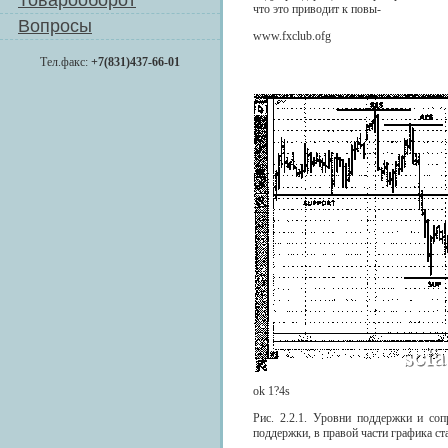
Товарооборот
что это приводит к повы-
Вопросы
www.fxclub.ofg
Тел.факс:
+7(831)437-66-01
ok 1?4s
Рис. 2.2.1. Уровни поддержки и со
поддержки, в правой части графика с