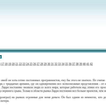
м
6
17
18
19
20
21
22
23
24
25
26
27
28
29
30
31
32
33
34
35
36
37
38
39
40
41
42
 имей он хоть сотню постоянных программистов, ему бы этого не хватило. Не считая
рк с тридцатью аренами, где он одновременно вел всевозможные представления - от 
 Ларри постоянно звонили люди со всего мира, которые работали над этими его прое
до нервного срыва. Только в области рынка Ларри постоянно вел больше проектов, чем
роиграл) на рынках огромные для меня деньги. Он был одним из немногих, кто де
потери.