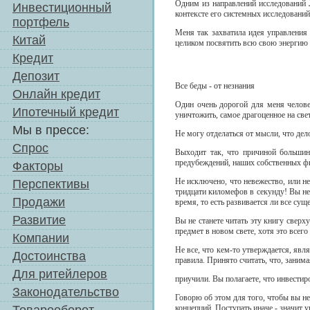
Одним из направлений исследований Л
Инвестиционный
контексте его системных исследовани
портфель
Меня так захватила идея управления
Китай
целиком посвятить всю свою энергию э
Кредит
Депозит
Все беды - от незнания
Онлайн кредит
Один очень дорогой для меня челове
Ипотечный кредит
уничтожить, самое драгоценное на све
Мы в прессе:
Не могу отделаться от мысли, что дело
Спрос
Выходит так, что причиной большинс
предубеждений, наших собственных фи
Факторы
Не исключено, что невежество, или н
Перспективы
тридцати киломефов в секунду! Вы не 
Продажи
время, то есть развивается ли все су
Развитие
Вы не станете читать эту книгу сверху
предмет в новом свете, хотя это всег
Компании
Не все, что кем-то утверждается, явл
Достоинства
правила. Принято считать, что, заним
Для ритейлеров
приучили. Вы полагаете, что инвестир
Законодательство
Говорю об этом для того, чтобы вы не
концепций. Поступать иначе - значит у