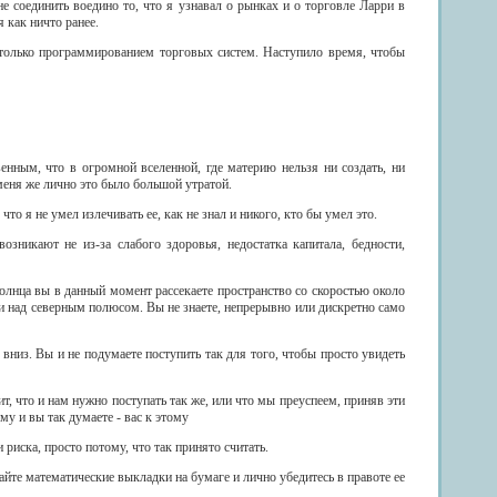
 соединить воедино то, что я узнавал о рынках и о торговле Ларри в
 как ничто ранее.
 только программированием торговых систем. Наступило время, чтобы
нным, что в огромной вселенной, где материю нельзя ни создать, ни
 меня же лично это было большой утратой.
то я не умел излечивать ее, как не знал и никого, кто бы умел это.
зникают не из-за слабого здоровья, недостатка капитала, бедности,
олнца вы в данный момент рассекаете пространство со скоростью около
ки над северным полюсом. Вы не знаете, непрерывно или дискретно само
у вниз. Вы и не подумаете поступить так для того, чтобы просто увидеть
т, что и нам нужно поступать так же, или что мы преуспеем, приняв эти
у и вы так думаете - вас к этому
риска, просто потому, что так принято считать.
айте математические выкладки на бумаге и лично убедитесь в правоте ее