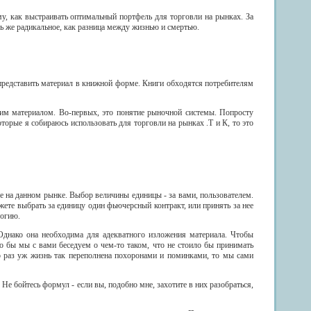
му, как выстраивать оптимальный портфель для торговли на рынках. За
ь же радикальное, как разница между жизнью и смертью.
представить материал в книжной форме. Книги обходятся потребителям
этим материалом. Во-первых, это понятие рыночной системы. Попросту
оторые я собираюсь использовать для торговли на рынках .Т и К, то это
е на данном рынке. Выбор величины единицы - за вами, пользователем.
жете выбрать за единицу один фьючерсный контракт, или принять за нее
логию.
 Однако она необходима для адекватного изложения материала. Чтобы
то бы мы с вами беседуем о чем-то таком, что не стоило бы принимать
что раз уж жизнь так переполнена похоронами и поминками, то мы сами
Не бойтесь формул - если вы, подобно мне, захотите в них разобраться,