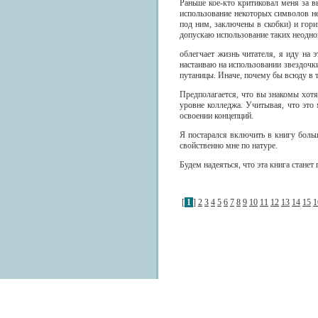
Раньше кое-кто критиковал меня за 
использование некоторых символов не
под ним, заключены в скобки) и гори
допускаю использование таких неодноз
облегчает жизнь читателя, я иду на 
настаиваю на использовании звездочк
путаницы. Иначе, почему бы всюду в 
Предполагается, что вы знакомы хотя
уровне колледжа. Учитывая, что это 
освоении концепций.
Я постарался включить в книгу больш
свойственно мне по натуре.
Будем надеяться, что эта книга стане
[
1
]
2
3
4
5
6
7
8
9
10
11
12
13
14
15
1