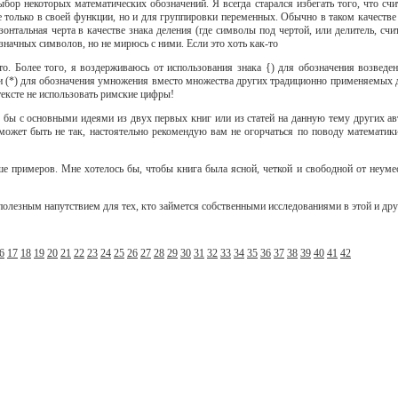
выбор некоторых математических обозначений. Я всегда старался избегать того, что
 только в своей функции, но и для группировки переменных. Обычно в таком качестве
зонтальная черта в качестве знака деления (где символы под чертой, или делитель, сч
начных символов, но не мирюсь с ними. Если это хоть как-то
это. Более того, я воздерживаюсь от использования знака {) для обозначения возвед
и (*) для обозначения умножения вместо множества других традиционно применяемых дл
тексте не использовать римские цифры!
 бы с основными идеями из двух первых книг или из статей на данную тему других ав
может быть не так, настоятельно рекомендую вам не огорчаться по поводу математики
е примеров. Мне хотелось бы, чтобы книга была ясной, четкой и свободной от неумест
т полезным напутствием для тех, кто займется собственными исследованиями в этой и др
6
17
18
19
20
21
22
23
24
25
26
27
28
29
30
31
32
33
34
35
36
37
38
39
40
41
42