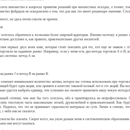
олеть невежество в вопросах принятия решений при неизвестных исходах, а точнее, то
нство фейдеров не осведомлено о том, что для них это имеет решающее значение. Стол
 итоге, он здесь почти совсем не причем.
ия
 хотелось обратиться к возможно более широкой аудитории. Именно поэтому я решил 
ельно доступнее и, как правило, привлекательнее других носителей.
елям первых двух моих книг, которые стоит пояснить для тех, кто еще не знаком с 
торговли на заданном рынке. Например, если у меня есть два метода торговли А и В, к
ных системы: метод А на
 на рынке J и метод В на рынке К.
 означает минимальное количество актива, которое вы готовы использовать при торговл
ицей будет одна акция, или принять в качестве таковой полный лот в сто акций. Вы мо
ньше удастся выбрать единицу, тем успешнее вы сможете применять нашу новую методо
льшей степени, чем мне бы того хотелось, ибо я ориентируюсь на непрофессионала.
делать текстовую часть максимально легкой, дружелюбной и привлекательной. Как буд
иги. Надеюсь, что это не принижает серьезности материала по сути. Лично я считаю, 
 с неба они не свалятся.
смогли бы освоить. Скорее всего, вы ушли дальше меня в систематическом образовании. 
ыми они могут казаться.