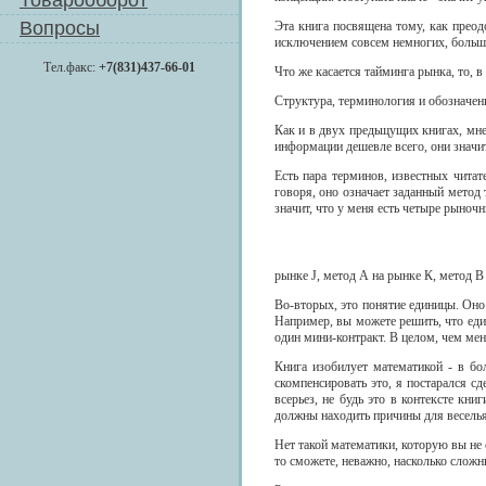
Товарооборот
Вопросы
Эта книга посвящена тому, как преод
исключением совсем немногих, больши
Тел.факс:
+7(831)437-66-01
Что же касается тайминга рынка, то, в
Структура, терминология и обозначен
Как и в двух предьщущих книгах, мне
информации дешевле всего, они значит
Есть пара терминов, известных читат
говоря, оно означает заданный метод 
значит, что у меня есть четыре рыноч
рынке J, метод А на рынке К, метод В
Во-вторых, это понятие единицы. Оно
Например, вы можете решить, что един
один мини-контракт. В целом, чем ме
Книга изобилует математикой - в бо
скомпенсировать это, я постарался с
всерьез, не будь это в контексте кн
должны находить причины для веселья,
Нет такой математики, которую вы не 
то сможете, неважно, насколько сложн