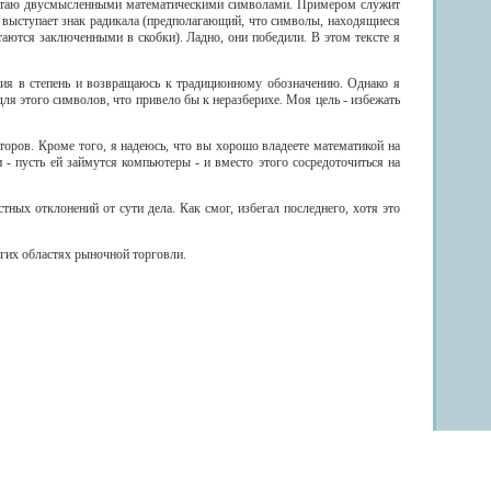
 считаю двусмысленными математическими символами. Примером служит
 выступает знак радикала (предполагающий, что символы, находящиеся
итаются заключенными в скобки). Ладно, они победили. В этом тексте я
ения в степень и возвращаюсь к традиционному обозначению. Однако я
я этого символов, что привело бы к неразберихе. Моя цель - избежать
торов. Кроме того, я надеюсь, что вы хорошо владеете математикой на
 - пусть ей займутся компьютеры - и вместо этого сосредоточиться на
ных отклонений от сути дела. Как смог, избегал последнего, хотя это
угих областях рыночной торговли.