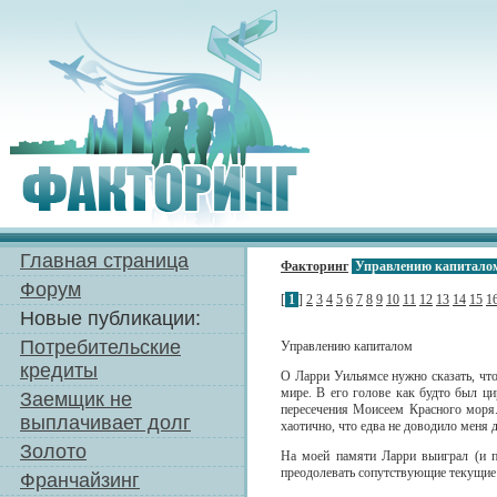
Главная страница
Факторинг
Управлению капитало
Форум
[
1
]
2
3
4
5
6
7
8
9
10
11
12
13
14
15
1
Новые публикации:
Потребительские
Управлению капиталом
кредиты
О Ларри Уильямсе нужно сказать, что
мире. В его голове как будто был ци
Заемщик не
пересечения Моисеем Красного моря.
выплачивает долг
хаотично, что едва не доводило меня 
Золото
На моей памяти Ларри выиграл (и п
преодолевать сопутствующие текущие 
Франчайзинг