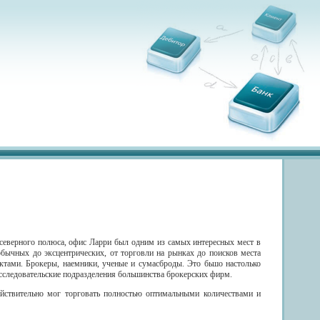
 северного полюса, офис Ларри был одним из самых интересных мест в
обычных до эксцентрических, от торговли на рынках до поисков места
ктами. Брокеры, наемники, ученые и сумасброды. Это бьшо настолько
 исследовательские подразделения большинства брокерских фирм.
йствительно мог торговать полностью оптимальными количествами и