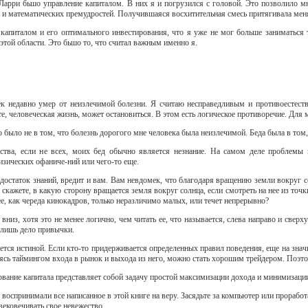
арри бьшо управление капиталом. В них я и погрузился с головой. Это позволило мне
й и математических премудростей. Получившаяся восхитительная смесь притягивала меня
 капиталом и его оптимального инвестирования, что я уже не мог больше заниматься
той области. Это бьшо то, что считал важным именно я.
к недавно умер от неизлечимой болезни. Я считаю несправедливым и противоестестве
те, человеческая жизнь, может остановиться. В этом есть логическое противоречие. Для
 было не в том, что болезнь дорогого мне человека была неизлечимой. Беда была в том, ч
тва, если не всех, моих бед обычно является незнание. На самом деле проблемы во
зических офаниче-ний или чего-то еще.
едостаток знаний, вредит и вам. Вам невдомек, что благодаря вращению земли вокруг с
скажете, в какую сторону вращается земля вокруг солнца, если смотреть на нее из точ
щее, как череда кинокадров, только неразличимо малых, или течет непрерывно?
 вниз, хотя это не менее логично, чем читать ее, что называется, слева направо и сверх
о лишь дело привычки.
яется истиной. Если кто-то придерживается определенных правил поведения, еще на значи
аясь таймингом входа в рынок и выхода из него, можно стать хорошим трейдером. Поэтом
ование капитала представляет собой задачу простой максимизации дохода и минимизации 
 воспринимали все написанное в этой книге на веру. Засядьте за компьютер или проработ
вековечивать свое невежество.