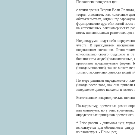
Психология поведения цен
с точки зрения Теории Волн Эллиота,
теория описывает, как локальные да
обстоятельствах, когда и где зарожда
формированию другой и какой после 
на естественных закономерностях р
поток изменяющихся рыночных цен в 
Индивидуумы ведут себя определенн
чувств. В приподнятом настроении
подавленном состоянии. Точно таки
относительно своего будущего и т
большинства людей (положительные, о
принимают предсказуемые формы. Бо
(иногда мгновенно), так же может м
толпы относительно ценности акций и
По мере развития определенного пси
(иногда после того, как они привели
завершение одного психологического тр
Естественные непериодические явлени
По-видимому, временные рамки опре
или минимума, но у этих временных
определенных принципов временного
* Price pattern - динамика цен; xap
используется для обозначения фигур
конъюнктуры. - Прим. ред.