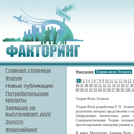
Главная страница
Факторинг
Теория волн Эллиота
Форум
[
1
]
2
3
4
5
6
7
8
9
10
11
12
13
14
15
Новые публикации:
46
47
48
49
50
51
52
53
54
55
56
57
58
89
90
91
92
93
94
95
96
97
98
99
100
1
Потребительские
Теория Волн Эллиота
кредиты
Заемщик не
Теория Волн разработана Р. Н. Эллиот
результаты которых представлены в н
выплачивает долг
обнаружению неизвестных ранее
Совершенствование Теории положите
Золото
прогнозирования поведения рынков и 
Франчайзинг
В книге Мастерство Анализа Волн Э