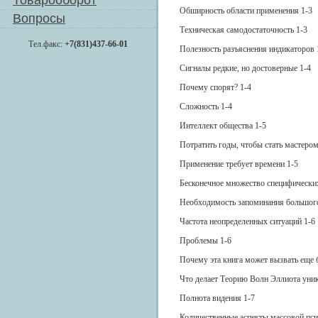
Товарооборот
Обширность области применения 1-3
Вопросы
Техническая самодостаточность 1-3
Тел.факс:
+7(831)437-66-01
Полезность разъяснения индикаторов 
Сигналы редкие, но достоверные 1-4
Почему спорят? 1-4
Сложность 1-4
Интеллект общества 1-5
Потратить годы, чтобы стать мастером
Применение требует времени 1-5
Бесконечное множество специфически
Необходимость запоминания большог
Частота неопределенных ситуаций 1-6
Проблемы 1-6
Почему эта книга может вызвать еще 
Что делает Теорию Волн Эллиота уник
Полнота видения 1-7
Количественные аспекты массовой пси