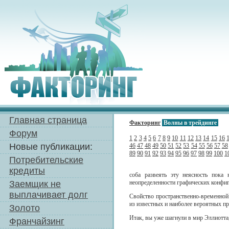
Главная страница
Факторинг
Волны в трейдинге
Форум
1
2
3
4
5
6
7
8
9
10
11
12
13
14
15
16
Новые публикации:
46
47
48
49
50
51
52
53
54
55
56
57
58
89
90
91
92
93
94
95
96
97
98
99
100
1
Потребительские
кредиты
соба развеять эту неясность пока
Заемщик не
неопределенности графических конфиг
выплачивает долг
Свойство пространственно-временной 
из известных и наиболее вероятных п
Золото
Итак, вы уже шагнули в мир Эллиотта,
Франчайзинг