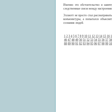
Именно это обстоятельство и заинт
следственные связи между настроениям
Эллиотт не просто стал рассматриват
конъюнктуры, а попытался объяснит
сознания людей.
1
2
3
4
5
6
7
8
9
10
11
12
13
14
15
16
1
46
47
48
49
50
51
52
53
54
55
56
57
58
88
89
90
91
92
93
94
95
96
97
98
99
10