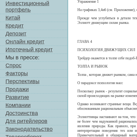
Упражнение 1
Инвестиционный
портфель
На графиках 3,4и6 (см. Приложение),
Китай
Прежде чем углубиться в детали тех
Эллиотт движущим силам рынка.
Кредит
Депозит
Онлайн кредит
ГЛАВА 4
Ипотечный кредит
ПСИХОЛОГИЯ ДВИЖУЩИХ СИЛ
Мы в прессе:
Трейдер окажется в толпе себе подоб
Спрос
ТОЛПА И РЫНОК
Факторы
Толпа , которая движет рынком, сама не
Перспективы
О парадоксе психологии масс
Продажи
Поскольку рынок - результат социаль
силой происходящих на рынке измене
Развитие
Однако возникают странные вещи. Вед
Компании
обоснованным рациональным объясне
Достоинства
Эллиоттинцы настаивают на том, что
Для ритейлеров
не более чем надуманной рационализ
явления природы. Как правило, при
Законодательство
интерпретации поведения тех или 
Примечательный и обширный матер