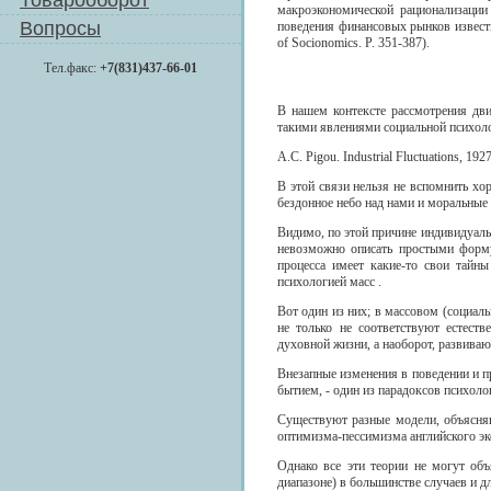
Товарооборот
макроэкономической рационализации
Вопросы
поведения финансовых рынков известн
of Socionomics. P. 351-387).
Тел.факс:
+7(831)437-66-01
В нашем контексте рассмотрения дв
такими явлениями социальной психоло
А.С. Pigou. Industrial Fluctuations, 1927
В этой связи нельзя не вспомнить хор
бездонное небо над нами и моральные 
Видимо, по этой причине индивидуаль
невозможно описать простыми формул
процесса имеет какие-то свои тайны
психологией масс .
Вот один из них; в массовом (социаль
не только не соответствуют естест
духовной жизни, а наоборот, развиваю
Внезапные изменения в поведении и п
бытием, - один из парадоксов психоло
Существуют разные модели, объясня
оптимизма-пессимизма английского эк
Однако все эти теории не могут объ
диапазоне) в большинстве случаев и 